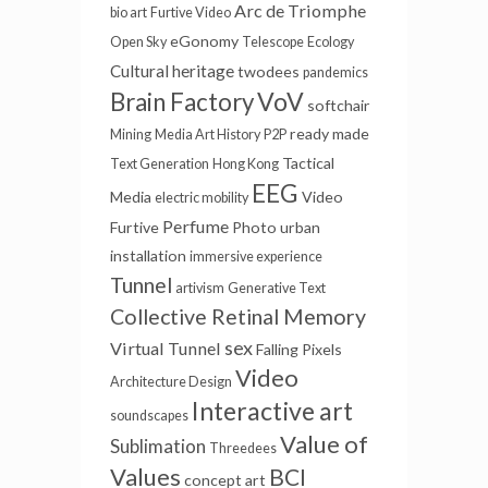
Arc de Triomphe
bio art
Furtive Video
eGonomy
Open Sky
Telescope
Ecology
Cultural heritage
twodees
pandemics
VoV
Brain Factory
softchair
ready made
Mining
Media Art History
P2P
Tactical
Text Generation
Hong Kong
EEG
Media
Video
electric mobility
Perfume
Furtive
Photo
urban
installation
immersive experience
Tunnel
artivism
Generative Text
Collective Retinal Memory
sex
Virtual Tunnel
Falling Pixels
Video
Architecture Design
Interactive art
soundscapes
Value of
Sublimation
Threedees
Values
BCI
concept art