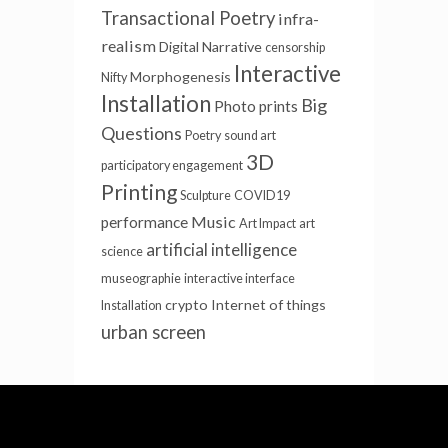
Transactional Poetry
infra-
realism
Digital Narrative
censorship
Interactive
Morphogenesis
Nifty
Installation
Big
Photo prints
Questions
Poetry
sound art
3D
participatory engagement
Printing
Sculpture
COVID19
Music
performance
Art Impact
art
artificial intelligence
science
museographie
interactive interface
crypto
Internet of things
Installation
urban screen