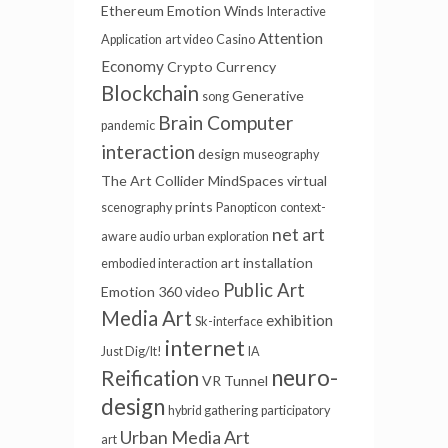
Ethereum
Emotion Winds
Interactive
Attention
Application
art video
Casino
Economy
Crypto Currency
Blockchain
Generative
song
Brain Computer
pandemic
interaction
design
museography
The Art Collider
MindSpaces
virtual
prints
scenography
Panopticon
context-
net art
aware audio
urban exploration
art installation
embodied interaction
Public Art
Emotion
360 video
Media Art
exhibition
Sk-interface
internet
Just Dig/It!
IA
neuro-
Reification
VR Tunnel
design
hybrid gathering
participatory
Urban Media Art
art