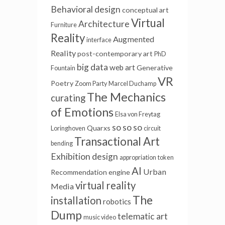
Behavioral design
conceptual art
Virtual
Architecture
Furniture
Reality
Augmented
interface
Reality
post-contemporary art
PhD
big data
web art
Generative
Fountain
VR
Poetry
Zoom Party
Marcel Duchamp
The Mechanics
curating
of Emotions
Elsa von Freytag
so so so
Quarxs
Loringhoven
circuit
Transactional Art
bending
Exhibition design
appropriation
token
AI
Urban
Recommendation engine
virtual reality
Media
The
installation
robotics
Dump
telematic art
music video