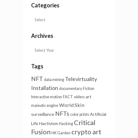
Categories
Archives
Tags
NFT
Televirtuality
data mining
Installation
documentary
Fiction
video art
Interactive motion
FACT
World Skin
maieutic engine
NFTs
surveillance
Artificial
color prints
Critical
Life
Hactivism
Hacking
Fusion
crypto art
HK Garden