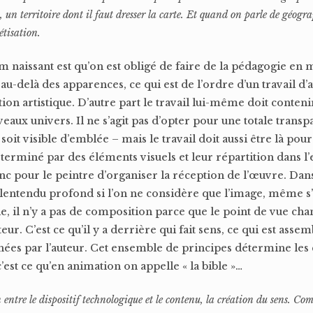
un territoire dont il faut dresser la carte. Et quand on parle de géogra
étisation.
um naissant est qu’on est obligé de faire de la pédagogie e
 au-delà des apparences, ce qui est de l’ordre d’un travail d’
tion artistique. D’autre part le travail lui-même doit conten
ux univers. Il ne s’agit pas d’opter pour une totale transp
 soit visible d’emblée – mais le travail doit aussi être là pour
erminé par des éléments visuels et leur répartition dans l’
onc pour le peintre d’organiser la réception de l’œuvre. Dans
alentendu profond si l’on ne considère que l’image, même s’
lle, il n’y a pas de composition parce que le point de vue ch
r. C’est ce qu’il y a derrière qui fait sens, ce qui est assem
ées par l’auteur. Cet ensemble de principes détermine les
est ce qu’en animation on appelle « la bible »…
 entre le dispositif technologique et le contenu, la création du sens. Com