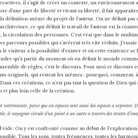
teractives, il s’agit de créer un contexte, un environnement a
ose d’une part de liberté et vivant sa liberté, il fait apparaîtr
t la définition-même du projet de l’auteur. On ne définit pas 
chitecture, ce qui définit le travail de l’auteur est la constr
x, la circulation des personnes. C’est vrai que dans le multim
 parcours possibles qui s’avèrent très vite réduits. J’essai
le visiteur a la possibilité d’exister et où cette existence se
mprendre qu’à partir du moment où on définit le monde com
ensemble de règles, c’est le discours. Pour moi ce discours e
s originels, qui restent les mêmes : pourquoi, comment, à 
Dans ces créations, ce n’est pas tant la question de Dieu qu
 et plus loin celle de la création.
t intéressante, parce que ces espaces sont aussi des espaces à arpenter. 
e, le voyageur circule d’un point à un autre à travers des strates d’ima
nd vide. On y est confronté comme au début de l’exploration
ssible. Tous les sons, toutes fréquences, toutes les harmon