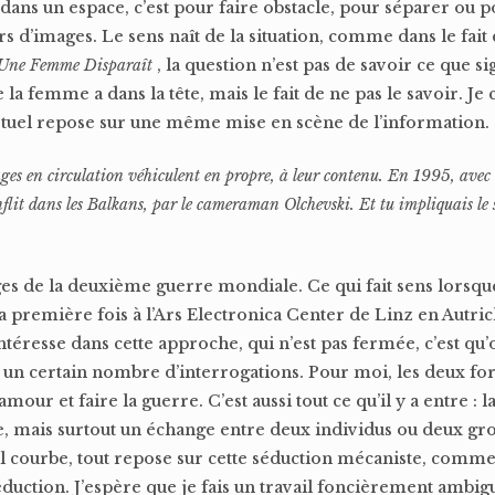
dans un espace, c’est pour faire obstacle, pour séparer ou po
 d’images. Le sens naît de la situation, comme dans le fait 
Une Femme Disparaît
, la question n’est pas de savoir ce que sig
a femme a dans la tête, mais le fait de ne pas le savoir. Je
rtuel repose sur une même mise en scène de l’information.
images en circulation véhiculent en propre, à leur contenu. En 1995, avec
flit dans les Balkans, par le cameraman Olchevski. Et tu impliquais le 
ges de la deuxième guerre mondiale. Ce qui fait sens lorsque
a première fois à l’Ars Electronica Center de Linz en Autri
ntéresse dans cette approche, qui n’est pas fermée, c’est qu’
t un certain nombre d’interrogations. Pour moi, les deux 
’amour et faire la guerre. C’est aussi tout ce qu’il y a entre : la
nce, mais surtout un échange entre deux individus ou deux gr
-il courbe, tout repose sur cette séduction mécaniste, comme 
éduction. J’espère que je fais un travail foncièrement ambig