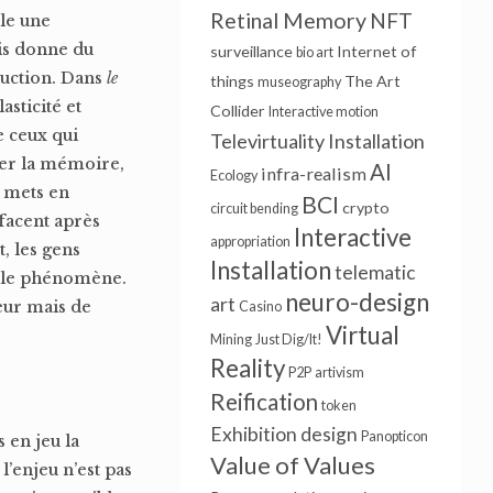
Retinal Memory
NFT
ble une
ois donne du
surveillance
Internet of
bio art
éduction. Dans
le
things
The Art
museography
asticité et
Collider
Interactive motion
e ceux qui
Televirtuality Installation
cer la mémoire,
AI
infra-realism
Ecology
e mets en
BCI
crypto
circuit bending
ffacent après
Interactive
appropriation
, les gens
Installation
telematic
e le phénomène.
neuro-design
art
leur mais de
Casino
Virtual
Mining
Just Dig/It!
Reality
P2P
artivism
Reification
token
Exhibition design
Panopticon
 en jeu la
Value of Values
l’enjeu n’est pas