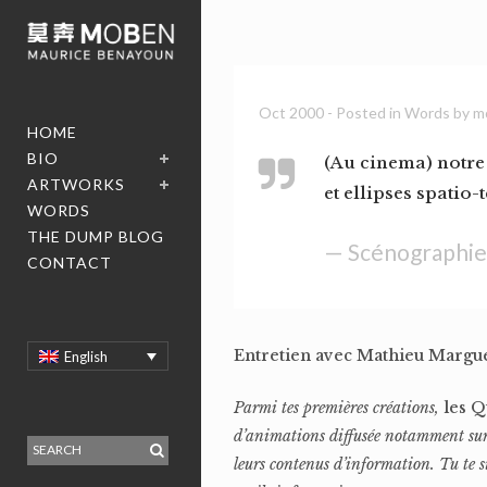
Oct 2000
- Posted in
Words
by
m
HOME
BIO
(Au cinema) notre
ARTWORKS
et ellipses spatio-
WORDS
THE DUMP BLOG
— Scénographie
CONTACT
Entretien avec Mathieu Margu
English
Parmi tes premières créations,
les 
d’animations diffusée notamment sur C
leurs contenus d’information. Tu te 