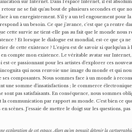
nication sur Internet. Dans l’espace Internet, il est absolu
etour ne se fait qu’au bout de plusieurs secondes et que n
face à un enregistrement. S’il y a un tel engouement pour 
orrespond à un besoin. Ce que j’avance, c’est que ça rentre d
ue cette survie ne tient-elle pas au fait que le monde nous 
tence ? Et lorsque le dialogue est mondial, est-ce que ça n
er de cette existence ? L’enjeu est de savoir si quelqu’un à l
n compte mon existence. Le véritable avatar sur Internet, c
est-ce passionnant pour les artistes d’explorer ces nouve
incognita qui nous renvoie une image du monde et qui no
e ses composantes. Nous sommes face à un monde à reconstr
t une somme d’insatisfactions ; le commerce électronique, 
 ne sont pas satisfaisants. En conséquence, nous sommes obl
et la communication par rapport au monde. C’est bien ce qu
en scènes. J’essaie de mettre le doigt sur les questions, pas
e exploration de cet espace. Alors qu’on pensait détenir la cartographi