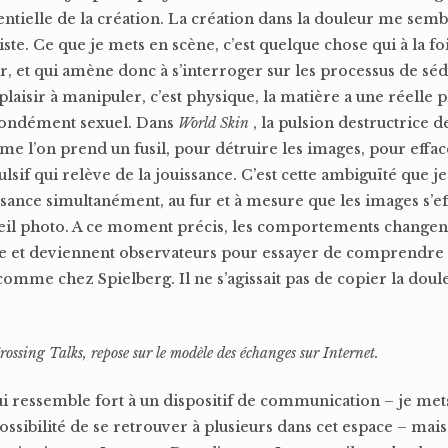
entielle de la création. La création dans la douleur me sem
ste. Ce que je mets en scène, c’est quelque chose qui à la f
sir, et qui amène donc à s’interroger sur les processus de s
laisir à manipuler, c’est physique, la matière a une réelle pl
fondément sexuel. Dans
World Skin
, la pulsion destructrice d
mme l’on prend un fusil, pour détruire les images, pour effa
if qui relève de la jouissance. C’est cette ambiguïté que j
issance simultanément, au fur et à mesure que les images s’e
reil photo. A ce moment précis, les comportements changent
ce et deviennent observateurs pour essayer de comprendr
, comme chez Spielberg. Il ne s’agissait pas de copier la dou
ossing Talks, repose sur le modèle des échanges sur Internet.
i ressemble fort à un dispositif de communication – je mets
sibilité de se retrouver à plusieurs dans cet espace – mais 