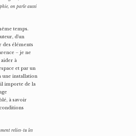
phie, on parle aussi
n même temps.
auteur, d’un
ir des éléments
arence – je ne
 aider à
espace et par un
 une installation
il importe de la
ange
blé, à savoir
 conditions
ment relies-tu les