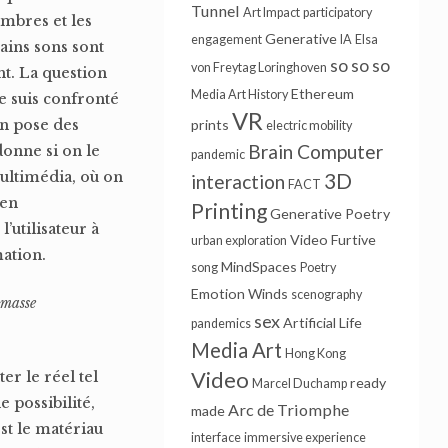
Tunnel
Art Impact
participatory
imbres et les
Generative
engagement
IA
Elsa
ains sons sont
so so so
von Freytag Loringhoven
nt. La question
Ethereum
Media Art History
e suis confronté
VR
on pose des
prints
electric mobility
Brain Computer
donne si on le
pandemic
multimédia, où on
3D
interaction
FACT
 en
Printing
Generative Poetry
’utilisateur à
Video Furtive
urban exploration
mation.
MindSpaces
song
Poetry
Emotion Winds
scenography
 masse
sex
Artificial Life
pandemics
Media Art
Hong Kong
Video
er le réel tel
ready
Marcel Duchamp
e possibilité,
Arc de Triomphe
made
st le matériau
interface
immersive experience