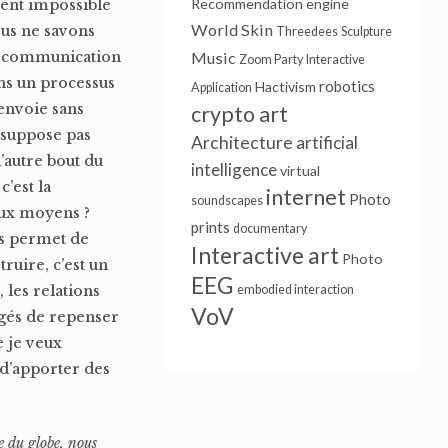
Recommendation engine
ment impossible
World Skin
ous ne savons
Threedees
Sculpture
la communication
Music
Zoom Party
Interactive
ans un processus
robotics
Hactivism
Application
renvoie sans
crypto art
e suppose pas
Architecture
artificial
’autre bout du
intelligence
virtual
’est la
internet
Photo
soundscapes
aux moyens ?
prints
documentary
us permet de
Interactive art
Photo
uire, c’est un
EEG
les relations
embodied interaction
VoV
igés de repenser
e je veux
 d’apporter des
e du globe, nous