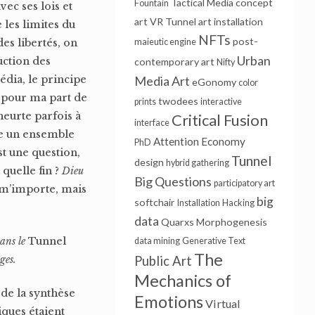
Tactical Media
concept
Fountain
vec ses lois et
art
VR Tunnel
art installation
e les limites du
NFTs
post-
des libertés, on
maieutic engine
Urban
uction des
contemporary art
Nifty
édia, le principe
Media Art
eGonomy
color
e pour ma part de
twodees
prints
interactive
 heurte parfois à
Critical Fusion
interface
me un ensemble
Attention Economy
PhD
st une question,
Tunnel
design
hybrid gathering
quelle fin ?
Dieu
Big Questions
participatory art
i m’importe, mais
big
softchair
Installation
Hacking
data
Quarxs
Morphogenesis
Dans le
Tunnel
data mining
Generative Text
The
ges.
Public Art
Mechanics of
 de la synthèse
Emotions
Virtual
iques étaient