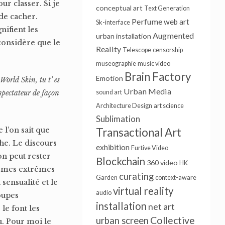
ur classer. Si je
conceptual art
Text Generation
de cacher.
Perfume
web art
Sk-interface
nifient les
Augmented
urban installation
 considère que le
Reality
Telescope
censorship
museographie
music video
Brain Factory
Emotion
 World Skin, tu t’
es
Urban Media
spectateur de façon
sound art
Architecture Design
art science
Sublimation
 l’on sait que
Transactional Art
che. Le discours
exhibition
Furtive Video
on peut rester
Blockchain
360 video
HK
formes extrêmes
curating
Garden
context-aware
 sensualité et le
virtual reality
audio
oupes
installation
net art
le font les
Collective
urban screen
u. Pour moi le