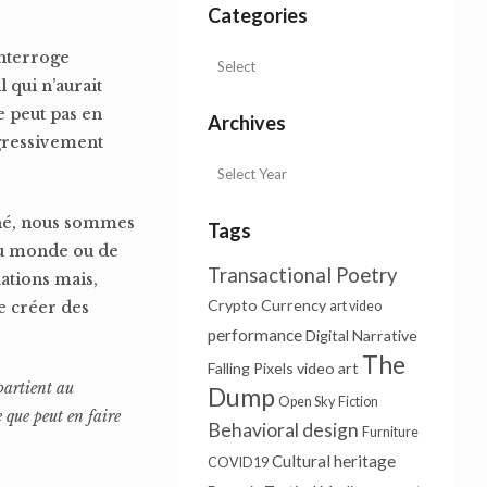
Categories
interroge
 qui n’aurait
e peut pas en
Archives
ogressivement
nné, nous sommes
Tags
du monde ou de
Transactional Poetry
ations mais,
Crypto Currency
e créer des
art video
performance
Digital Narrative
The
Falling Pixels
video art
partient au
Dump
Open Sky
Fiction
e que peut en faire
Behavioral design
Furniture
Cultural heritage
COVID19