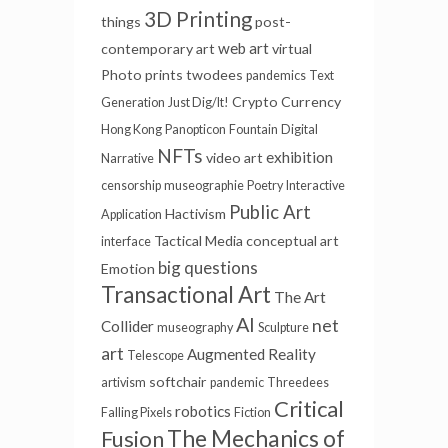
3D Printing
things
post-
web art
contemporary art
virtual
Photo prints
twodees
pandemics
Text
Crypto Currency
Generation
Just Dig/It!
Hong Kong
Panopticon
Fountain
Digital
NFTs
exhibition
video art
Narrative
censorship
museographie
Poetry
Interactive
Public Art
Hactivism
Application
Tactical Media
conceptual art
interface
big questions
Emotion
Transactional Art
The Art
AI
net
Collider
museography
Sculpture
art
Augmented Reality
Telescope
softchair
artivism
pandemic
Threedees
Critical
robotics
Falling Pixels
Fiction
Fusion
The Mechanics of