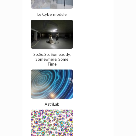
Le Cybermodule
So.So.So. Somebody,
Somewhere, Some
Time
AstriLab