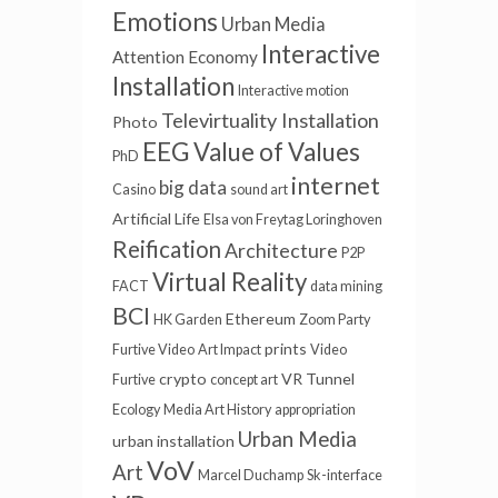
Emotions
Urban Media
Interactive
Attention Economy
Installation
Interactive motion
Televirtuality Installation
Photo
EEG
Value of Values
PhD
internet
big data
Casino
sound art
Artificial Life
Elsa von Freytag Loringhoven
Reification
Architecture
P2P
Virtual Reality
FACT
data mining
BCI
Ethereum
HK Garden
Zoom Party
prints
Furtive Video
Art Impact
Video
crypto
VR Tunnel
Furtive
concept art
Ecology
Media Art History
appropriation
Urban Media
urban installation
VoV
Art
Marcel Duchamp
Sk-interface