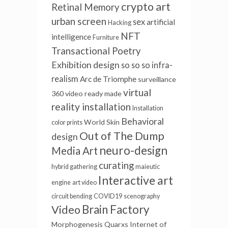
crypto art
Retinal Memory
urban screen
sex
artificial
Hacking
NFT
intelligence
Furniture
Transactional Poetry
Exhibition design
so so so
infra-
realism
Arc de Triomphe
surveillance
virtual
360 video
ready made
reality installation
Installation
Behavioral
World Skin
color prints
Out of The Dump
design
neuro-design
Media Art
curating
hybrid gathering
maieutic
Interactive art
engine
art video
circuit bending
COVID19
scenography
Brain Factory
Video
Morphogenesis
Quarxs
Internet of