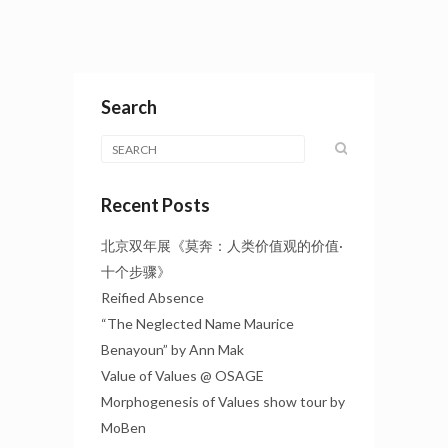
Search
Recent Posts
北京双年展《莫奔：人类价值观的价值·
十个步骤》
Reified Absence
“The Neglected Name Maurice
Benayoun” by Ann Mak
Value of Values @ OSAGE
Morphogenesis of Values show tour by
MoBen