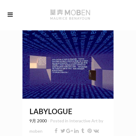
LABYLOGUE
9月 2000
- Posted in
Interactive Art
by
moben