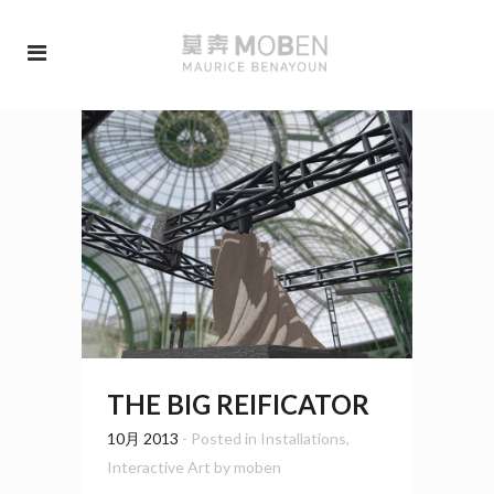
THE BIG REIFICATOR
10月 2013
- Posted in
Installations
,
Interactive Art
by
moben