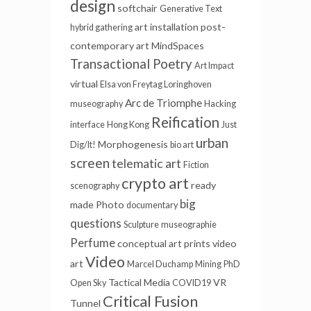
design
softchair
Generative Text
art installation
post-
hybrid gathering
contemporary art
MindSpaces
Transactional Poetry
Art Impact
virtual
Elsa von Freytag Loringhoven
Arc de Triomphe
museography
Hacking
Reification
interface
Hong Kong
Just
urban
Morphogenesis
Dig/It!
bio art
screen
telematic art
Fiction
crypto art
ready
scenography
big
made
Photo
documentary
questions
Sculpture
museographie
Perfume
conceptual art
prints
video
Video
art
Marcel Duchamp
Mining
PhD
Tactical Media
VR
Open Sky
COVID19
Critical Fusion
Tunnel