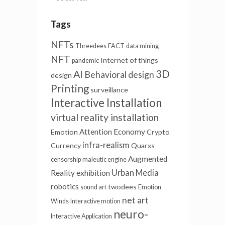
Tags
NFTs
Threedees
FACT
data mining
NFT
Internet of things
pandemic
AI
3D
Behavioral design
design
Printing
surveillance
Interactive Installation
virtual reality installation
Attention Economy
Emotion
Crypto
infra-realism
Currency
Quarxs
Augmented
censorship
maieutic engine
Urban Media
Reality
exhibition
robotics
twodees
sound art
Emotion
net art
Winds
Interactive motion
neuro-
Interactive Application