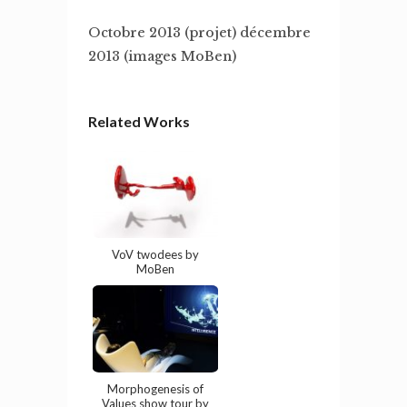
Octobre 2013 (projet) décembre
2013 (images MoBen)
Related Works
VoV twodees by
MoBen
Morphogenesis of
Values show tour by