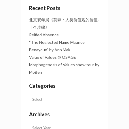
Recent Posts
北京双年展《莫奔：人类价值观的价值·
十个步骤》
Reified Absence
“The Neglected Name Maurice
Benayoun” by Ann Mak
Value of Values @ OSAGE
Morphogenesis of Values show tour by
MoBen
Categories
Archives