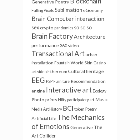
Blockchain
Generative Poetry
Sublimation
eGonomy
Falling Pixels
Brain Computer interaction
sex
so so so
crypto
pandemics
Brain Factory
Architecture
performance
360 video
Transactional Art
urban
installation
World Skin
Fountain
Casino
Cultural heritage
Ethereum
art video
EEG
Recommendation
P2P
Furniture
Interactive art
engine
Ecology
Music
Photo prints
Nifty
participatory art
BCI
Media Art History
token
Poetry
The Mechanics
Artificial Life
of Emotions
The
Generative
Art Collider