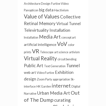
Architecture Design
Furtive Video
big data
Hactivism
Panopticon
Value of Values
Collective
Retinal Memory
Virtual Tunnel
Televirtuality Installation
Media Art
Installation
concept art
VoV
artificial intelligence
color
VR
prints
Telescope
art science
artivism
Virtual Reality
circuit bending
Tunnel
Public Art
Text Generation
Exhibition
web art
Video Furtive
design
Zoom Party
appropriation
Sk-
internet
interface
HK Garden
Digital
Out
Urban Media Art
Narrative
of The Dump
curating