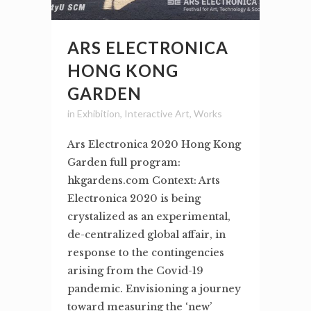
ARS ELECTRONICA
HONG KONG
GARDEN
in
Exhibition
,
Interactive Art
,
Works
Ars Electronica 2020 Hong Kong
Garden full program:
hkgardens.com Context: Arts
Electronica 2020 is being
crystalized as an experimental,
de-centralized global affair, in
response to the contingencies
arising from the Covid-19
pandemic. Envisioning a journey
toward measuring the ‘new’