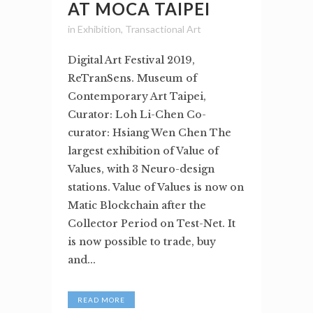
AT MOCA TAIPEI
in
Exhibition
,
Transactional Art
Digital Art Festival 2019,
ReTranSens. Museum of
Contemporary Art Taipei,
Curator: Loh Li-Chen Co-
curator: Hsiang Wen Chen The
largest exhibition of Value of
Values, with 3 Neuro-design
stations. Value of Values is now on
Matic Blockchain after the
Collector Period on Test-Net. It
is now possible to trade, buy
and...
READ MORE