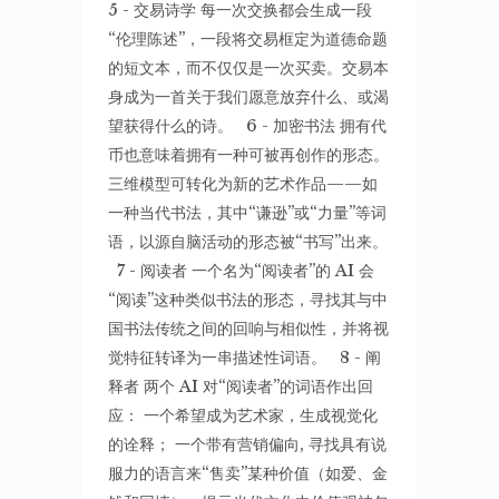
5 - 交易诗学 每一次交换都会生成一段
“伦理陈述”，一段将交易框定为道德命题
的短文本，而不仅仅是一次买卖。交易本
身成为一首关于我们愿意放弃什么、或渴
望获得什么的诗。 6 - 加密书法 拥有代
币也意味着拥有一种可被再创作的形态。
三维模型可转化为新的艺术作品——如
一种当代书法，其中“谦逊”或“力量”等词
语，以源自脑活动的形态被“书写”出来。
7 - 阅读者 一个名为“阅读者”的 AI 会
“阅读”这种类似书法的形态，寻找其与中
国书法传统之间的回响与相似性，并将视
觉特征转译为一串描述性词语。 8 - 阐
释者 两个 AI 对“阅读者”的词语作出回
应： 一个希望成为艺术家，生成视觉化
的诠释； 一个带有营销偏向, 寻找具有说
服力的语言来“售卖”某种价值（如爱、金