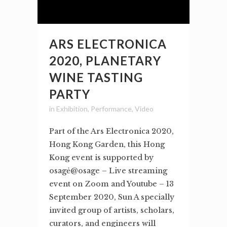
ARS ELECTRONICA
2020, PLANETARY
WINE TASTING
PARTY
in
Exhibition
,
Performance
,
Video
Part of the Ars Electronica 2020,
Hong Kong Garden, this Hong
Kong event is supported by
osagė@osage – Live streaming
event on Zoom and Youtube – 13
September 2020, Sun A specially
invited group of artists, scholars,
curators, and engineers will