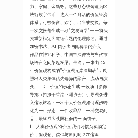
力、家庭、金钱等。这些形态被铸造为区
块链数字代币，进入一个鲜活的价值经济
体系，可被保留、赠予、出售或交换。每
一次交换都生成一段"交易诗学"——将买
卖重新框定为道德命题的伦理陈述。通过
加密书法、AI 阅读者与阐释者的介入，
作品在神经科学、中国书法传统与当代市
场语言之间架起桥梁。最终，一张由 42
种价值观构成的"价值观元素周期表"，映
照出人类集体优先选择的聚合、流动与演
变。 0 - 价值的形态生成 一段项目影像
导览（拍摄于香港亚洲协会）引导观众进
入这段旅程：一种个人价值观如何逐步转
化为一种形态、一件收藏品、一种交易商
品，最终成为映照社会的一 面镜子。
1 - 人类价值观的价值 我们习惯为实物定
价，但观念、信仰与原则呢？在这里，