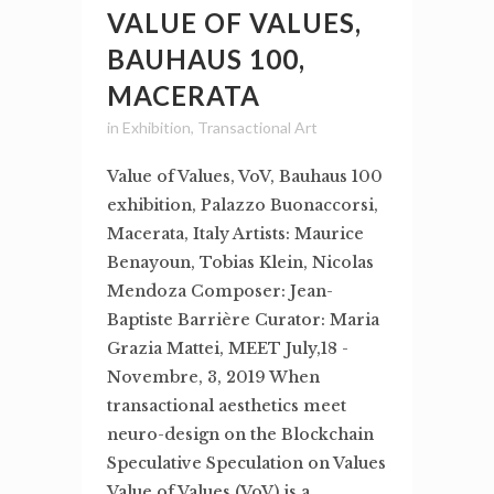
VALUE OF VALUES,
BAUHAUS 100,
MACERATA
in
Exhibition
,
Transactional Art
Value of Values, VoV, Bauhaus 100
exhibition, Palazzo Buonaccorsi,
Macerata, Italy Artists: Maurice
Benayoun, Tobias Klein, Nicolas
Mendoza Composer: Jean-
Baptiste Barrière Curator: Maria
Grazia Mattei, MEET July,18 -
Novembre, 3, 2019 When
transactional aesthetics meet
neuro-design on the Blockchain
Speculative Speculation on Values
Value of Values (VoV) is a