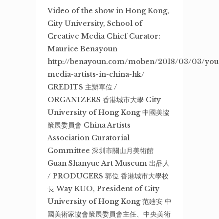
Video of the show in Hong Kong,
City University, School of
Creative Media Chief Curator:
Maurice Benayoun
http://benayoun.com/moben/2018/03/03/you
media-artists-in-china-hk/
CREDITS 主辦單位 /
ORGANIZERS 香港城市大學 City
University of Hong Kong 中國美協
策展委員會 China Artists
Association Curatorial
Committee 深圳市關山月美術館
Guan Shanyue Art Museum 出品人
/ PRODUCERS 郭位 香港城市大學校
長 Way KUO, President of City
University of Hong Kong 范廸安 中
國美術家協會策展委員會主任、中央美術