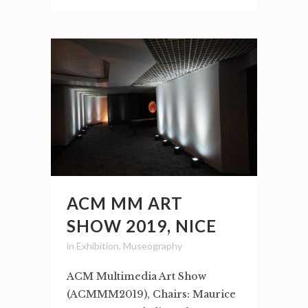
ACM MM ART
SHOW 2019, NICE
in
Exhibition
,
Museography
ACM Multimedia Art Show
(ACMMM2019), Chairs: Maurice