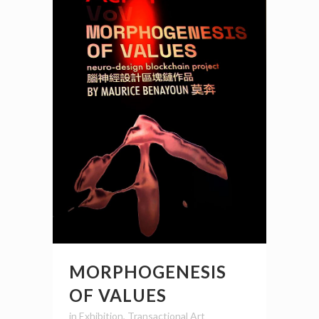
MORPHOGENESIS
OF VALUES
in
Exhibition
,
Transactional Art