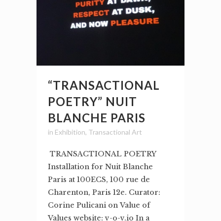
“TRANSACTIONAL
POETRY” NUIT
BLANCHE PARIS
in
Exhibition
,
Transactional Art
TRANSACTIONAL POETRY
Installation for Nuit Blanche
Paris at 100ECS, 100 rue de
Charenton, Paris 12e. Curator:
Corine Pulicani on Value of
Values website: v-o-v.io In a