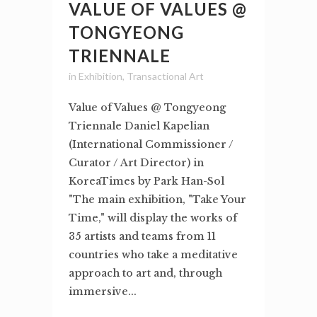
VALUE OF VALUES @
TONGYEONG
TRIENNALE
in
Exhibition
,
Transactional Art
Value of Values @ Tongyeong
Triennale Daniel Kapelian
(International Commissioner /
Curator / Art Director) in
KoreaTimes by Park Han-Sol
"The main exhibition, "Take Your
Time," will display the works of
35 artists and teams from 11
countries who take a meditative
approach to art and, through
immersive...