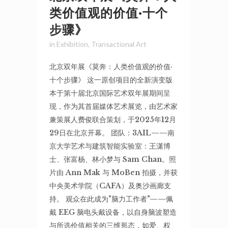
类价值观的价值·十个
步骤》
in
Exhibition
,
Transactional Art
北京双年展《莫奔：人类价值观的价值·
十个步骤》 这一原创项目的全新演变版
本于第十届北京国际艺术双年展期间呈
现，作为其首届媒体艺术展览，由艺术家
兼策展人费俊联合策划，于2025年12月
29日在北京开幕。 团队：3AIL——南
京大学艺术与建筑智能实验室：王潇博
士、张富杨、林小梦与 Sam Chan。照
片由 Ann Mak 与 MoBen 拍摄，并获
中央美术学院（CAFA）及奥沙画廊支
持。 观众在此成为"脑力工作者"——佩
戴 EEG 脑电头戴设备，以自身脑波塑造
与所选价值相关的三维形态，如爱、权