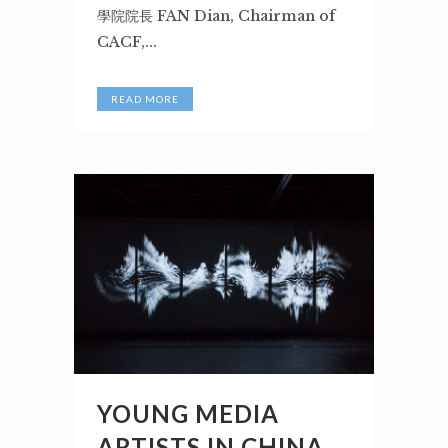
學院院長 FAN Dian, Chairman of
CACF,...
READ MORE
YOUNG MEDIA
ARTISTS IN CHINA