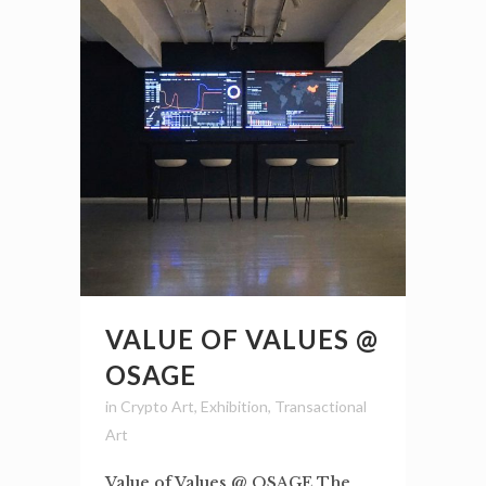
VALUE OF VALUES @
OSAGE
in
Crypto Art
,
Exhibition
,
Transactional
Art
Value of Values @ OSAGE The