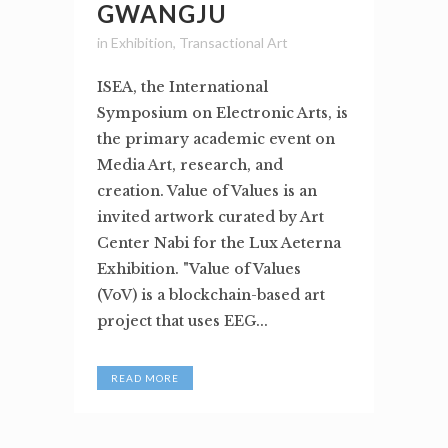
GWANGJU
in
Exhibition
,
Transactional Art
ISEA, the International
Symposium on Electronic Arts, is
the primary academic event on
Media Art, research, and
creation. Value of Values is an
invited artwork curated by Art
Center Nabi for the Lux Aeterna
Exhibition. "Value of Values
(VoV) is a blockchain-based art
project that uses EEG...
READ MORE