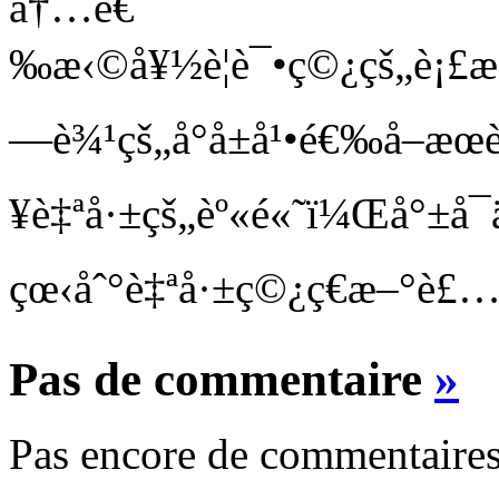
å†…é€
‰æ‹©å¥½è¦è¯•ç©¿çš„è¡£æ
—è¾¹çš„å°å±å¹•é€‰å–
¥è‡ªå·±çš„èº«é«˜ï¼Œå°±å
çœ‹åˆ°è‡ªå·±ç©¿ç€æ–°è£…
Pas de commentaire
»
Pas encore de commentaires