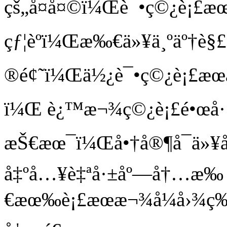
çš„å¤å¤©ï¼Œè¯•ç©¿è¡£æ
çƒ¦èºï¼Œæ‰€ä»¥ä¸ºäº†è§
®é¢˜ï¼Œä½¿è¯•ç©¿è¡£æœå
ï¼Œ è¿™æ¬¾ç©¿è¡£é•œå·§å
æŠ€æœ¯ï¼Œå•†å®¶å¯ä»¥åœ¨é
å‡ºå…¥è‡ªå·±åº—å†…æ‰
€æœ‰è¡£æœæ¬¾å¼å›¾ç‰