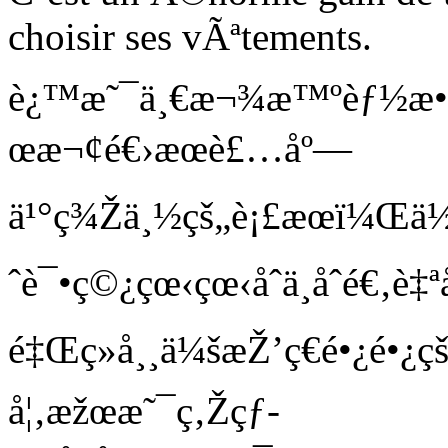
choisir ses vÃªtements.
è¿™æ˜¯ä¸€æ¬¾æ™ºèƒ½æ•°
œæ¬¢é€›æœè£…åº—
ä¹°ç¾Žä¸½çš„è¡£æœï¼Œä½†
ˆè¯•ç©¿çœ‹çœ‹åˆä¸åˆé€
é‡Œç»å¸¸ä¼šæŽ’ç€é•¿é•
å¦‚æžœæ˜¯ç‚Žçƒ­