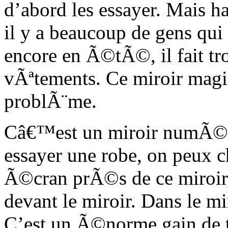
d’abord les essayer. Mais h
il y a beaucoup de gens qui
encore en Ã©tÃ©, il fait t
vÃªtements. Ce miroir magi
problÃ¨me.
Câ€™est un miroir numÃ©ri
essayer une robe, on peux ch
Ã©cran prÃ©s de ce miroir, 
devant le miroir. Dans le mir
C’est un Ã©norme gain de te