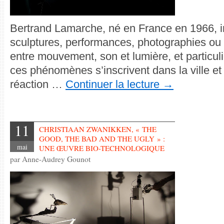
Bertrand Lamarche, né en France en 1966, in
sculptures, performances, photographies ou in
entre mouvement, son et lumière, et particul
ces phénomènes s’inscrivent dans la ville et
réaction …
Continuer la lecture
→
11
CHRISTIAAN ZWANIKKEN, « THE
GOOD, THE BAD AND THE UGLY » :
mai
UNE ŒUVRE BIO-TECHNOLOGIQUE
par Anne-Audrey Gounot