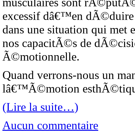
musculaires sont rÃ©putÃ©e
excessif dâ€™en dÃ©duire q
dans une situation qui met 
nos capacitÃ©s de dÃ©cisi
Ã©motionnelle.
Quand verrons-nous un man
lâ€™Ã©motion esthÃ©tiq
(Lire la suite…)
Aucun commentaire