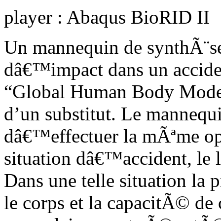
player : Abaqus BioRID II
Un mannequin de synthÃ¨se 
dâ€™impact dans un acciden
“Global Human Body Model
d’un substitut. Le mannequ
dâ€™effectuer la mÃªme o
situation dâ€™accident, le l
Dans une telle situation l
le corps et la capacitÃ© d