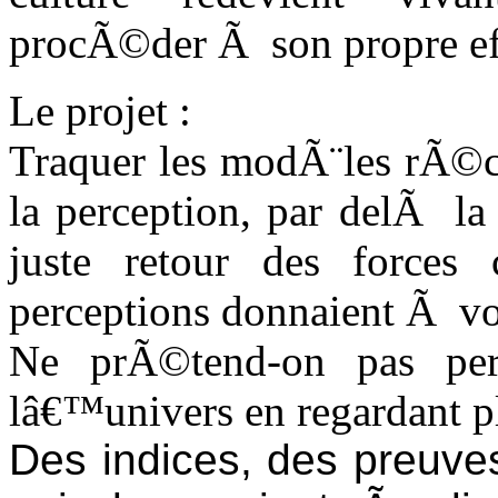
procÃ©der Ã son propre ef
Le projet :
Traquer les modÃ¨les rÃ©c
la perception, par delÃ la
juste retour des forces
perceptions donnaient Ã voi
Ne prÃ©tend-on pas per
lâ€™univers en regardant plu
Des indices, des preuve