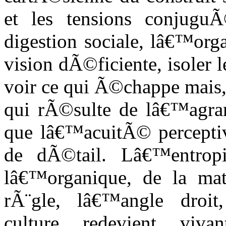
et les tensions conjugu
digestion sociale, lâ€™org
vision dÃ©ficiente, isoler
voir ce qui Ã©chappe mais, 
qui rÃ©sulte de lâ€™agran
que lâ€™acuitÃ© perceptiv
de dÃ©tail. Lâ€™entropi
lâ€™organique, de la mat
rÃ¨gle, lâ€™angle dro
culture redevient viv