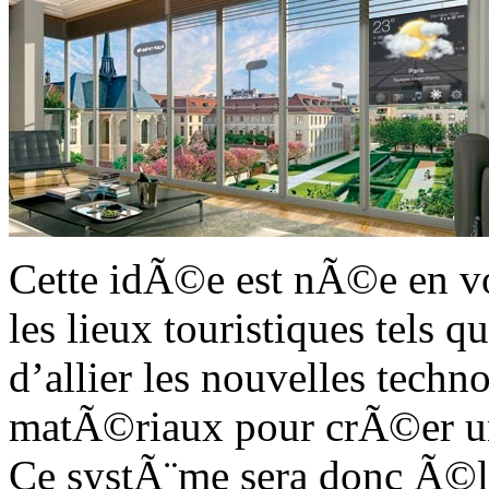
Cette idÃ©e est nÃ©e en voy
les lieux touristiques tels qu
d’allier les nouvelles tech
matÃ©riaux pour crÃ©er une
Ce systÃ¨me sera donc Ã©l