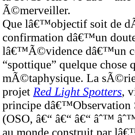
Ã©merveiller.
Que lâ€™objectif soit de d
confirmation dâ€™un doute
lâ€™Ã©vidence dâ€™un comp
“spottique” quelque chose 
mÃ©taphysique. La sÃ©rie 
projet
Red Light Spotters
, 
principe dâ€™Observation
(OSO, â€“ â€“ â€“ âˆ™ âˆ
au monde construit par lâ