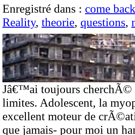
Enregistré dans :
come bac
Reality
,
theorie
,
questions
,
Jâ€™ai toujours cherchÃ© Ã
limites. Adolescent, la m
excellent moteur de crÃ©ati
que jamais- pour moi un h