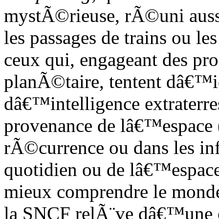
mystÃ©rieuse, rÃ©uni aussi
les passages de trains ou 
ceux qui, engageant des p
planÃ©taire, tentent dâ€™id
dâ€™intelligence extraterre
provenance de lâ€™espace (
rÃ©currence ou dans les inf
quotidien ou de lâ€™espace
mieux comprendre le monde
la SNCF relÃ¨ve dâ€™une ob