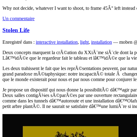
Why not decide, whatever I want to shoot, to frame 45Â° left instead o
Un commentaire
Stolen Life
Enregistré dans :
interactive installation
,
light
,
installation
— moben @
Deux concepts marquent la crÃ©ation du XXiÃ¨me siÃ¨cle dont 
Lâ€™idÃ©e que le regardeur fait le tableau et lâ€™idÃ©e que la v
Les deux trahissent le fait que les reprÃ©sentations peuvent, par n
grand paradoxe mÃ©taphysique: notre incapacitÃ© totale Ã changer 
que le monde existerait pour nous et par nous comme pour conjurer l
Je propose un dispositif qui nous donne la possibilitÃ© dâ€™agir pa
Deux salles contigÃ¼es sÃ©parÃ©es par une ouverture rectangulaire,
comme dans les tunnels dâ€™autoroute et une installation dâ€™Olafur 
petit arbre plantÃ©. Il ne saurait se satisfaire dâ€™une lumiÃ¨re si 