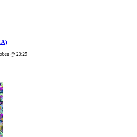
CA)
ben @ 23:25