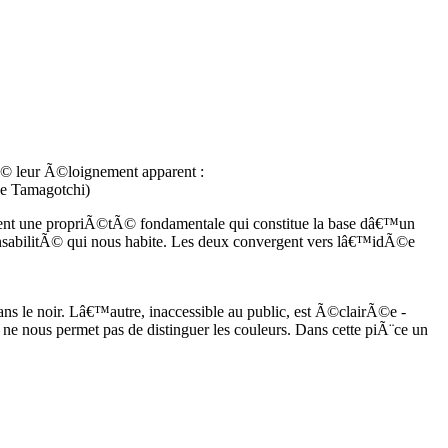
 leur Ã©loignement apparent :
le Tamagotchi)
entent une propriÃ©tÃ© fondamentale qui constitue la base dâ€™un
nsabilitÃ© qui nous habite. Les deux convergent vers lâ€™idÃ©e
s le noir. Lâ€™autre, inaccessible au public, est Ã©clairÃ©e -
ne nous permet pas de distinguer les couleurs. Dans cette piÃ¨ce un