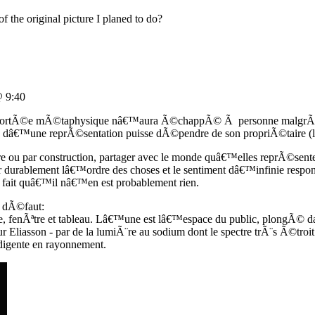
f the original picture I planed to do?
 9:40
la portÃ©e mÃ©taphysique nâ€™aura Ã©chappÃ© Ã personne malgrÃ©
ie dâ€™une reprÃ©sentation puisse dÃ©pendre de son propriÃ©taire (
ature ou par construction, partager avec le monde quâ€™elles reprÃ©s
durablement lâ€™ordre des choses et le sentiment dâ€™infinie respo
e fait quâ€™il nâ€™en est probablement rien.
r dÃ©faut:
 fenÃªtre et tableau. Lâ€™une est lâ€™espace du public, plongÃ© dan
Eliasson - par de la lumiÃ¨re au sodium dont le spectre trÃ¨s Ã©troit 
indigente en rayonnement.