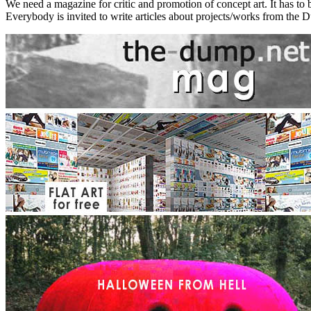
We need a magazine for critic and promotion of concept art. It has to be
Everybody is invited to write articles about projects/works from th