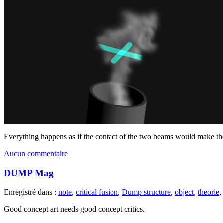
Everything happens as if the contact of the two beams would make t
Aucun commentaire
DUMP Mag
Enregistré dans :
note
,
critical fusion
,
Dump structure
,
object
,
theorie
,
Good concept art needs good concept critics.