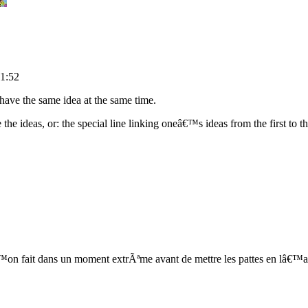
1:52
d have the same idea at the same time.
the ideas, or: the special line linking oneâ€™s ideas from the first to th
n fait dans un moment extrÃªme avant de mettre les pattes en lâ€™ai