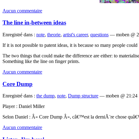
Aucun commentaire
The line in-between ideas
Enregistré dans :
note
,
theorie
,
artist's career
,
questions
— moben @ 2
If it is not possible to patent ideas, it is because so many people coul
The two things that could make the difference are either: to materialise 
Something like the line on finger prints.
Aucun commentaire
Core Dump
Enregistré dans :
the dump
,
note
,
Dump structure
— moben @ 21:24
Player : Daniel Miller
Selon Daniel : Â« Core Dump Â», câ€™est la derniÃ¨re chose quâ€™o
Aucun commentaire