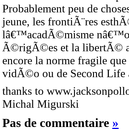
Probablement peu de choses
jeune, les frontiÃ¨res esth
lâ€™acadÃ©misme nâ€™on
Ã©rigÃ©es et la libertÃ© a
encore la norme fragile que
vidÃ©o ou de Second Life au
thanks to www.jacksonpollo
Michal Migurski
Pas de commentaire
»