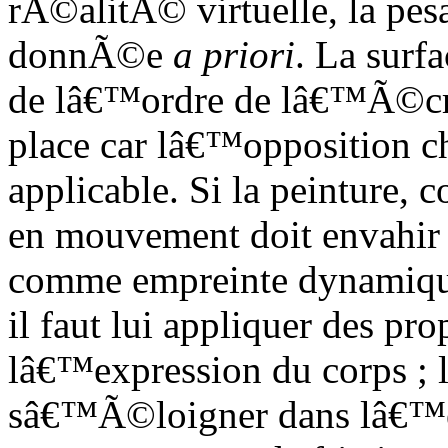
rÃ©alitÃ© virtuelle, la pe
donnÃ©e
a priori
. La surf
de lâ€™ordre de lâ€™Ã©cra
place car lâ€™opposition 
applicable. Si la peinture,
en mouvement doit envahir
comme empreinte dynamique,
il faut lui appliquer des 
lâ€™expression du corps ; la
sâ€™Ã©loigner dans lâ€™e