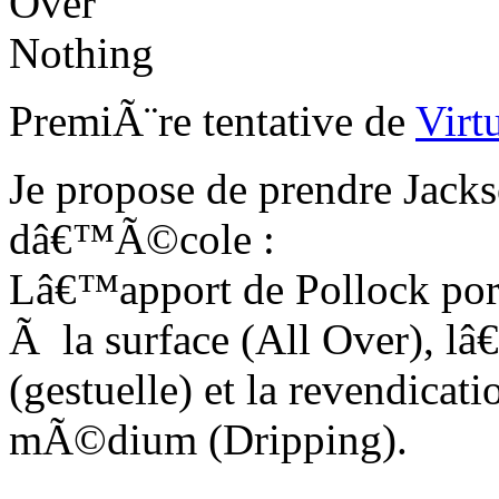
PremiÃ¨re tentative de
Virt
Je propose de prendre Jack
dâ€™Ã©cole :
Lâ€™apport de Pollock porte
Ã la surface (All Over), l
(gestuelle) et la revendica
mÃ©dium (Dripping).