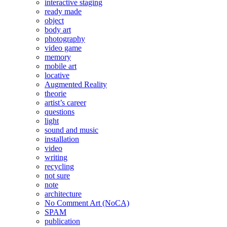
interactive staging
ready made
object
body art
photography
video game
memory
mobile art
locative
Augmented Reality
theorie
artist’s career
questions
light
sound and music
installation
video
writing
recycling
not sure
note
architecture
No Comment Art (NoCA)
SPAM
publication