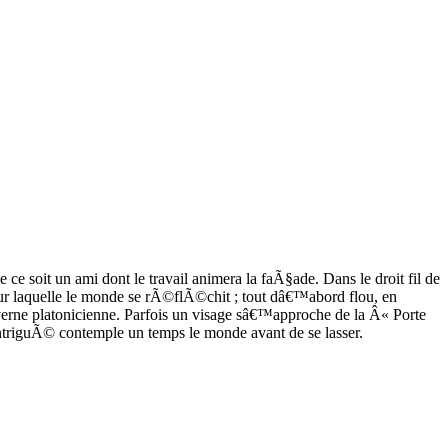
e soit un ami dont le travail animera la faÃ§ade. Dans le droit fil de
r laquelle le monde se rÃ©flÃ©chit ; tout dâ€™abord flou, en
ne platonicienne. Parfois un visage sâ€™approche de la Â« Porte
riguÃ© contemple un temps le monde avant de se lasser.