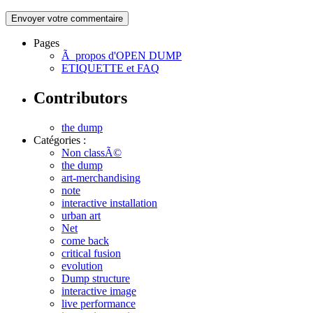
Pages
Ã propos d'OPEN DUMP
ETIQUETTE et FAQ
Contributors
the dump
Catégories :
Non classÃ©
the dump
art-merchandising
note
interactive installation
urban art
Net
come back
critical fusion
evolution
Dump structure
interactive image
live performance