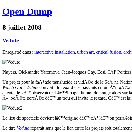
Open Dump
8 juillet 2008
Vedute
Enregistré dans :
interactive installation
,
urban art
,
critical fusion
,
arch
Players, Oleksandra Yaromova, Jean-Jacques Gay, Eesi, TAP Poitiers
Un projet pour la faÃ§ade translucide et vidÃ©o de la ScÃ¨ne National
Watch Out ! Vedute
convertit le regard des passants en un Å“il gÃ©
attente de lâ€™observateur. Lâ€™image du monde bouge alors sur l
Â», boÃ®te percÃ©e dâ€™un trou qui invite le regard. Câ€™est lui 
Le lieu de spectacle devient lâ€™origine dâ€™oÃ¹ lâ€™on perÃ§oit le
Le titre
Vedute
reparait sans que le lien entre les projets soit totale