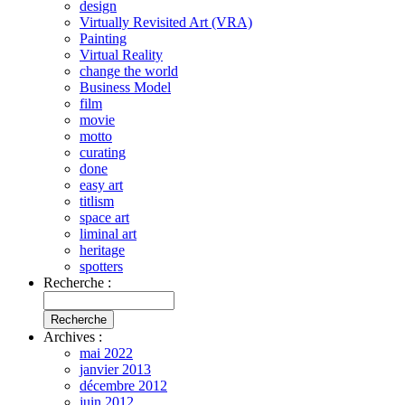
design
Virtually Revisited Art (VRA)
Painting
Virtual Reality
change the world
Business Model
film
movie
motto
curating
done
easy art
titlism
space art
liminal art
heritage
spotters
Recherche :
Archives :
mai 2022
janvier 2013
décembre 2012
juin 2012