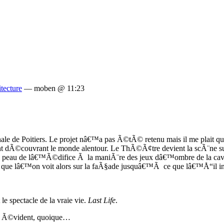
itecture
— moben @ 11:23
e de Poitiers. Le projet nâ€™a pas Ã©tÃ© retenu mais il me plait que c
ant dÃ©couvrant le monde alentour. Le ThÃ©Ã¢tre devient la scÃ¨ne su
a peau de lâ€™Ã©difice Ã la maniÃ¨re des jeux dâ€™ombre de la caver
que lâ€™on voit alors sur la faÃ§ade jusquâ€™Ã ce que lâ€™Å“il int
 spectacle de la vraie vie.
Last Life
.
ment Ã©vident, quoique…