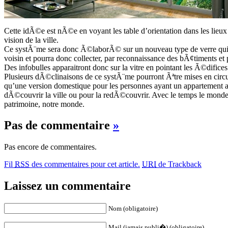
Cette idÃ©e est nÃ©e en voyant les table d’orientation dans les lieux 
vision de la ville.
Ce systÃ¨me sera donc Ã©laborÃ© sur un nouveau type de verre qui
voisin et pourra donc collecter, par reconnaissance des bÃ¢timents et p
Des infobulles apparaitront donc sur la vitre en pointant les Ã©difices
Plusieurs dÃ©clinaisons de ce systÃ¨me pourront Ãªtre mises en circ
qu’une version domestique pour les personnes ayant un appartement a
dÃ©couvrir la ville ou pour la redÃ©couvrir. Avec le temps le monde
patrimoine, notre monde.
Pas de commentaire
»
Pas encore de commentaires.
Fil
RSS
des commentaires pour cet article.
URI
de Trackback
Laissez un commentaire
Nom (obligatoire)
Mail (jamais publi�) (obligatoire)