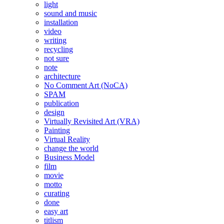
light
sound and music
installation
video
writing
recycling
not sure
note
architecture
No Comment Art (NoCA)
SPAM
publication
design
Virtually Revisited Art (VRA)
Painting
Virtual Reality
change the world
Business Model
film
movie
motto
curating
done
easy art
titlism