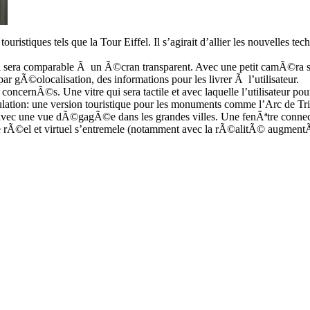
touristiques tels que la Tour Eiffel. Il s’agirait d’allier les nouvell
 sera comparable Ã un Ã©cran transparent. Avec une petit camÃ©ra s
ar gÃ©olocalisation, des informations pour les livrer Ã l’utilisateur.
 concernÃ©s. Une vitre qui sera tactile et avec laquelle l’utilisateur po
ulation: une version touristique pour les monuments comme l’Arc de Tr
vec une vue dÃ©gagÃ©e dans les grandes villes. Une fenÃªtre connectÃ
 rÃ©el et virtuel s’entremele (notamment avec la rÃ©alitÃ© augmentÃ©e