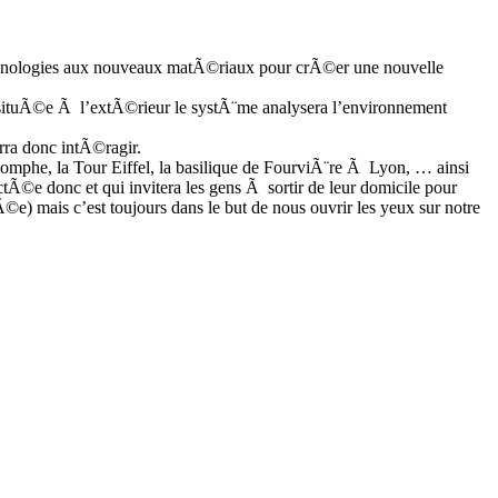
es technologies aux nouveaux matÃ©riaux pour crÃ©er une nouvelle
ituÃ©e Ã l’extÃ©rieur le systÃ¨me analysera l’environnement
urra donc intÃ©ragir.
iomphe, la Tour Eiffel, la basilique de FourviÃ¨re Ã Lyon, … ainsi
©e donc et qui invitera les gens Ã sortir de leur domicile pour
) mais c’est toujours dans le but de nous ouvrir les yeux sur notre