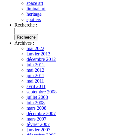
space art
liminal art
heritage
spotters
Recherche :
Archives :
mai 2022
janvier 2013
décembre 2012
juin 2012
mai 2012
juin 2011
mai 2011
avril 2011
septembre 2008
juillet 2008
juin 2008
mars 2008
décembre 2007
mars 2007
février 2007
janvier 2007