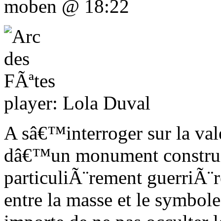
moben @ 18:22
player: Lola Duval
A sâ€™interroger sur la val
dâ€™un monument construit
particuliÃ¨rement guerriÃ¨r
entre la masse et le symbole