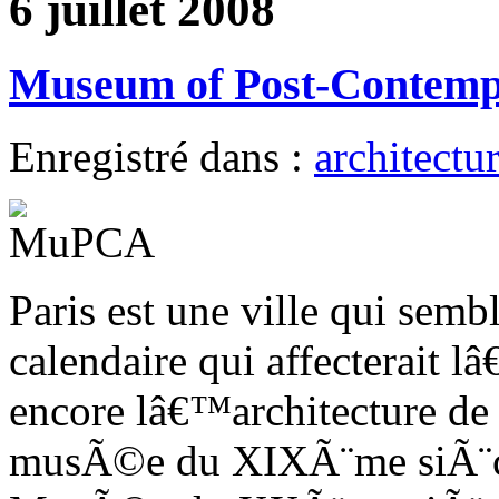
6 juillet 2008
Museum of Post-Contem
Enregistré dans :
architectu
Paris est une ville qui se
calendaire qui affecterait l
encore lâ€™architecture de 
musÃ©e du XIXÃ¨me siÃ¨cl