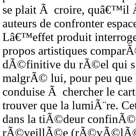
se plait Ã croire, quâ€™il 
auteurs de confronter espace
Lâ€™effet produit interroge 
propos artistiques compar
dÃ©finitive du rÃ©el qui s
malgrÃ© lui, pour peu que l
conduise Ã chercher le car
trouver que la lumiÃ¨re. C
dans la tiÃ©deur confinÃ©
rÃ©veillÃ©e (rÃ©vÃ©lÃ©e