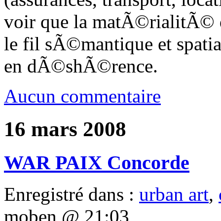
voir que la matÃ©rialitÃ© de
le fil sÃ©mantique et spatia
en dÃ©shÃ©rence.
Aucun commentaire
16 mars 2008
WAR PAIX Concorde
Enregistré dans :
urban art
,
moben @ 21:03