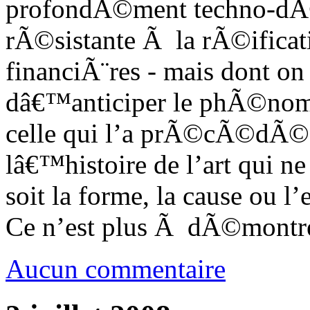
profondÃ©ment techno-dÃ
rÃ©sistante Ã la rÃ©ificati
financiÃ¨res - mais dont on s
dâ€™anticiper le phÃ©no
celle qui l’a prÃ©cÃ©dÃ©e
lâ€™histoire de l’art qui ne
soit la forme, la cause ou l
Ce n’est plus Ã dÃ©montre
Aucun commentaire