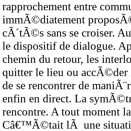
rapprochement entre commu
immÃ©diatement proposÃ© c
cÃ´tÃ©s sans se croiser. A
le dispositif de dialogue. A
chemin du retour, les interl
quitter le lieu ou accÃ©der 
de se rencontrer de maniÃ¨re
enfin en direct. La symÃ©tr
rencontre. A tout moment la 
Câ€™Ã©tait lÃ une situati