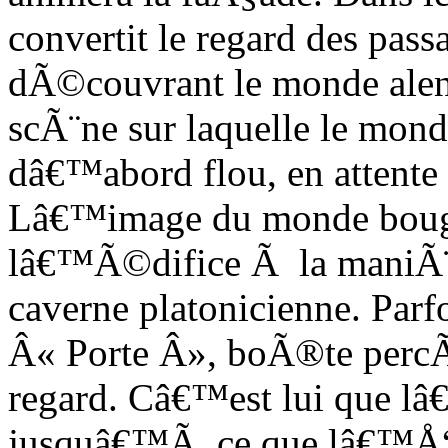
convertit le regard des pas
dÃ©couvrant le monde alen
scÃ¨ne sur laquelle le mond
dâ€™abord flou, en attente
Lâ€™image du monde bouge 
lâ€™Ã©difice Ã la maniÃ¨
caverne platonicienne. Par
Â« Porte Â», boÃ®te percÃ
regard. Câ€™est lui que lâ
jusquâ€™Ã ce que lâ€™Å“i