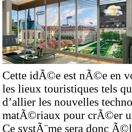
Cette idÃ©e est nÃ©e en voy
les lieux touristiques tels qu
d’allier les nouvelles tech
matÃ©riaux pour crÃ©er une
Ce systÃ¨me sera donc Ã©l