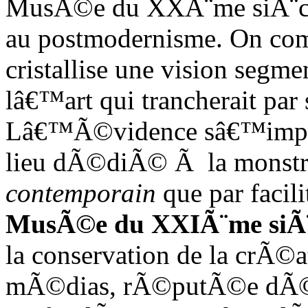
MusÃ©e du XXÃ¨me siÃ¨cl
au postmodernisme. On co
cristallise une vision segm
lâ€™art qui trancherait par 
Lâ€™Ã©vidence sâ€™impo
lieu dÃ©diÃ© Ã la monstra
contemporain
que par facil
MusÃ©e du XXIÃ¨me siÃ¨
la conservation de la crÃ©a
mÃ©dias, rÃ©putÃ©e dÃ©