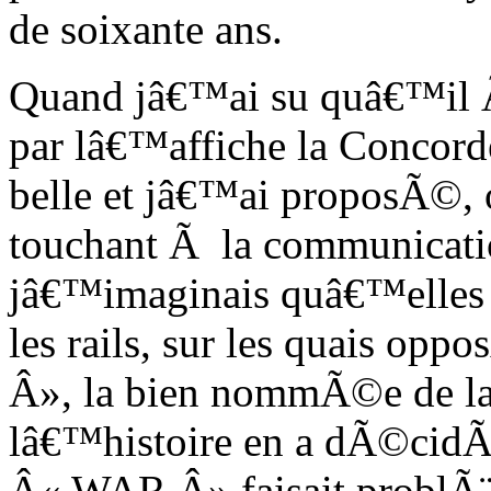
de soixante ans.
Quand jâ€™ai su quâ€™il 
par lâ€™affiche la Concord
belle et jâ€™ai proposÃ©, 
touchant Ã la communicatio
jâ€™imaginais quâ€™elles 
les rails, sur les quais op
Â», la bien nommÃ©e de la 
lâ€™histoire en a dÃ©cidÃ
Â« WAR Â» faisait problÃ¨