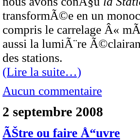
nous avons conÃ§u
la Stat
transformÃ©e en un monoch
compris le carrelage Â« mÃ©
aussi la lumiÃ¨re Ã©claira
des stations.
(Lire la suite…)
Aucun commentaire
2 septembre 2008
ÃŠtre ou faire Å“uvre