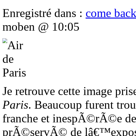
Enregistré dans :
come bac
moben @ 10:05
Je retrouve cette image pris
Paris
. Beaucoup furent trou
franche et inespÃ©rÃ©e de 
prÃ©servÃ© de lâ€™exposit