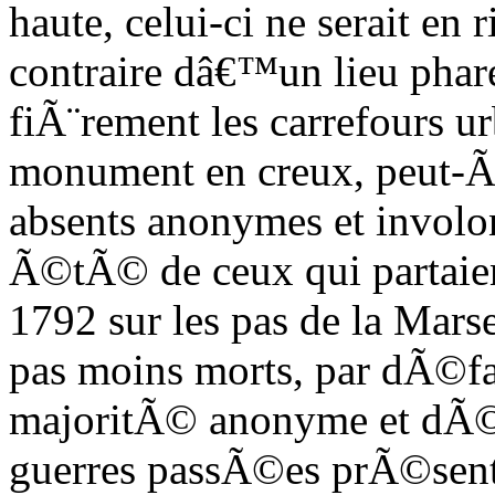
haute, celui-ci ne serait en 
contraire dâ€™un lieu phare
fiÃ¨rement les carrefours u
monument en creux, peut-Ã
absents anonymes et involon
Ã©tÃ© de ceux qui partaie
1792 sur les pas de la Mars
pas moins morts, par dÃ©fau
majoritÃ© anonyme et dÃ©f
guerres passÃ©es prÃ©sent