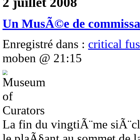
2 juillet 2008
Un MusÃ©e de commissai
Enregistré dans :
critical fu
moben @ 21:15
La fin du vingtiÃ¨me siÃ¨c
le plaÃ§ant au sommet de la