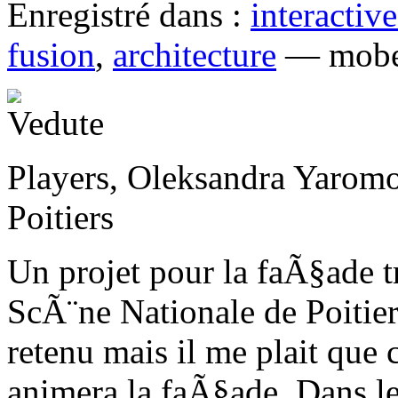
Enregistré dans :
interactive
fusion
,
architecture
— mobe
Players, Oleksandra Yaromo
Poitiers
Un projet pour la faÃ§ade t
ScÃ¨ne Nationale de Poiti
retenu mais il me plait que c
animera la faÃ§ade. Dans le