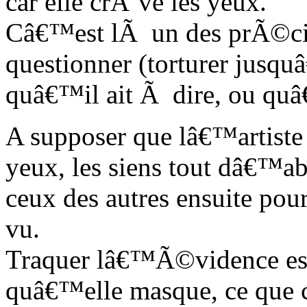
car elle crÃ¨ve les yeux.
Câ€™est lÃ un des prÃ©cie
questionner (torturer jusq
quâ€™il ait Ã dire, ou quâ€
A supposer que lâ€™artiste
yeux, les siens tout dâ€™a
ceux des autres ensuite po
vu.
Traquer lâ€™Ã©vidence est
quâ€™elle masque, ce que 