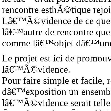
rencontre esthÃ©tique rejoi
Lâ€™Ã©vidence de ce que 
lâ€™autre de rencontre que
comme lâ€™objet dâ€™une 
Le projet est ici de promo
lâ€™Ã©vidence.
Pour faire simple et facile,
dâ€™exposition un ensemb
lâ€™Ã©vidence serait telle q