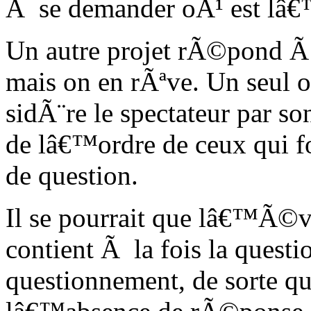
Ã se demander oÃ¹ est lâ€
Un autre projet rÃ©pond Ã ce
mais on en rÃªve. Un seul 
sidÃ¨re le spectateur par s
de lâ€™ordre de ceux qui f
de question.
Il se pourrait que lâ€™Ã©v
contient Ã la fois la quest
questionnement, de sorte qu