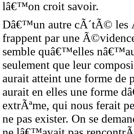
lâ€™on croit savoir.
Dâ€™un autre cÃ´tÃ© les Å“
frappent par une Ã©vidence
semble quâ€™elles nâ€™aur
seulement que leur composi
aurait atteint une forme de p
aurait en elles une forme
extrÃªme, qui nous ferait p
ne pas exister. On se dem
ne lâ€™avait pas rencontrÃ©