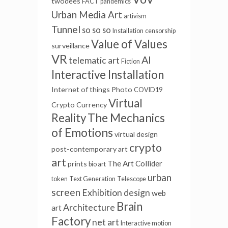
twodees
FACT
pandemics
Urban Media Art
artivism
Tunnel
so so so
Installation
censorship
Value of Values
surveillance
VR
AI
telematic art
Fiction
Interactive Installation
Internet of things
Photo
COVID19
Virtual
Crypto Currency
Reality
The Mechanics
of Emotions
virtual
design
crypto
post-contemporary art
art
The Art Collider
prints
bio art
urban
token
Text Generation
Telescope
screen
Exhibition design
web
Brain
Architecture
art
Factory
net art
Interactive motion