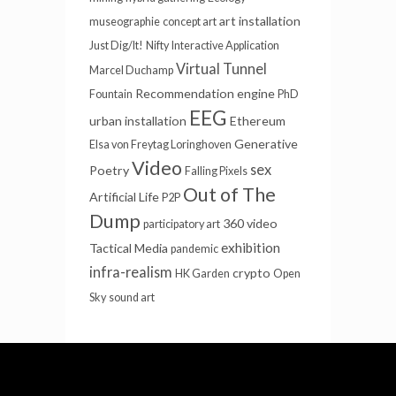
art installation
museographie
concept art
Just Dig/It!
Nifty
Interactive Application
Virtual Tunnel
Marcel Duchamp
Recommendation engine
Fountain
PhD
EEG
urban installation
Ethereum
Generative
Elsa von Freytag Loringhoven
Video
sex
Poetry
Falling Pixels
Out of The
Artificial Life
P2P
Dump
360 video
participatory art
exhibition
Tactical Media
pandemic
infra-realism
crypto
HK Garden
Open
Sky
sound art