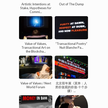
Artistic Intentions at
Out of The Dump
Stake, Hypotheses for
Commi...
Value of Values,
“Transactional Poetry”
Transactional Art on
Nuit Blanche Pa...
the Blockcha...
Value of Values / Next
北京双年展《莫奔：人
World Forum
类价值观的价值·十个步
骤》...