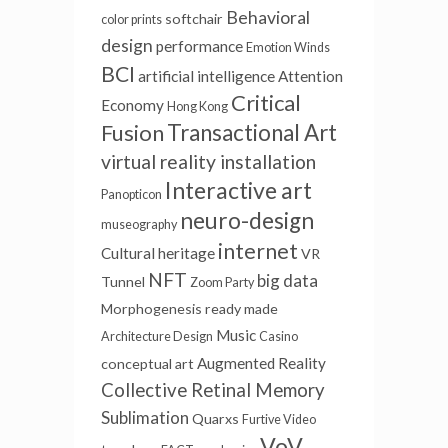
Behavioral
softchair
color prints
design
performance
Emotion Winds
BCI
artificial intelligence
Attention
Critical
Economy
Hong Kong
Fusion
Transactional Art
virtual reality installation
Interactive art
Panopticon
neuro-design
museography
internet
Cultural heritage
VR
NFT
big data
Tunnel
Zoom Party
Morphogenesis
ready made
Music
Architecture Design
Casino
Augmented Reality
conceptual art
Collective Retinal Memory
Sublimation
Quarxs
Furtive Video
VoV