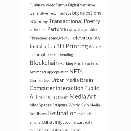
Furniture
Video Furtive
Digital Narrative
big questions
Generative Text
interface
Transactional Poetry
eGonomy
Perfume
robotics
video art
art video
Televirtuality
Threedees
scenography
3D Printing
Installation
Arc de
Triomphe
circuit bending
Blockchain
Photo prints
Hacking
NFTs
Art Impact
appropriation
Brain
Urban Media
Generative
Computer interaction
Public
Media Art
Art
Hactivism
Mining
MindSpaces
World Skin
Sculpture
Media
Reification
Art History
maieutic
curating
engine
documentary
data
mining
hybrid gathering
Ecology