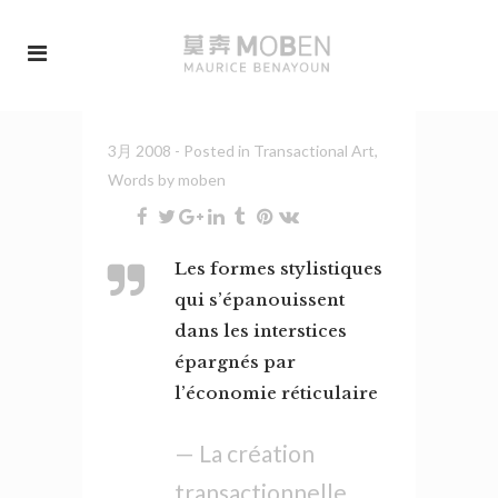
3月 2008
- Posted in
Transactional Art
,
Words
by
moben
Les formes stylistiques
qui s’épanouissent
dans les interstices
épargnés par
l’économie réticulaire
— La création
transactionnelle