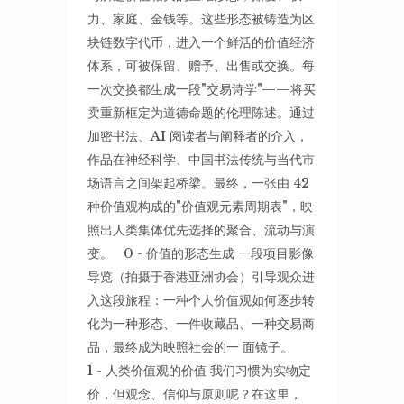
力、家庭、金钱等。这些形态被铸造为区
块链数字代币，进入一个鲜活的价值经济
体系，可被保留、赠予、出售或交换。每
一次交换都生成一段"交易诗学"——将买
卖重新框定为道德命题的伦理陈述。通过
加密书法、AI 阅读者与阐释者的介入，
作品在神经科学、中国书法传统与当代市
场语言之间架起桥梁。最终，一张由 42
种价值观构成的"价值观元素周期表"，映
照出人类集体优先选择的聚合、流动与演
变。 0 - 价值的形态生成 一段项目影像
导览（拍摄于香港亚洲协会）引导观众进
入这段旅程：一种个人价值观如何逐步转
化为一种形态、一件收藏品、一种交易商
品，最终成为映照社会的一 面镜子。
1 - 人类价值观的价值 我们习惯为实物定
价，但观念、信仰与原则呢？在这里，