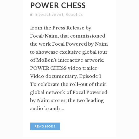
POWER CHESS
in
Interactive Art
,
Robotics
from the Press Release by
Focal/Naim, that commissioned
the work Focal Powered by Naim
to showcase exclusive global tour
of MoBen’s interactive artwork:
POWER CHESS video trailer
Video documentary, Episode 1
To celebrate the roll-out of their
global network of Focal Powered
by Naim stores, the two leading
audio brands...
READ MORE