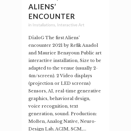
ALIENS’
ENCOUNTER
in
Installations
,
Interactive Art
DïaloG The first Aliens'
encounter 2021 by Refik Anadol
and Maurice Benayoun Public art
interactive installation, Size to be
adapted to the venue (usually 2-
4m/screen). 2 Video displays
(projection or LED screens)
Sensors, AI, real-time generative
graphics, behavioral design,
voice recognition, text
generation, sound. Production:
MoBen, Analog Native, Neuro-
Design Lab, ACIM, SCM,...