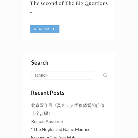
The second of The Big Questions
...
READ MORE
Search
Recent Posts
北京双年展《莫奔：人类价值观的价值·
十个步骤》
Reified Absence
“The Neglected Name Maurice
Benayoun” by Ann Mak