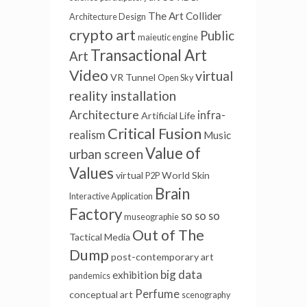
The Art Collider
Architecture Design
crypto art
Public
maieutic engine
Transactional Art
Art
Video
virtual
VR Tunnel
Open Sky
reality installation
Architecture
infra-
Artificial Life
Critical Fusion
realism
Music
Value of
urban screen
Values
virtual
World Skin
P2P
Brain
Interactive Application
Factory
so so so
museographie
Out of The
Tactical Media
Dump
post-contemporary art
big data
exhibition
pandemics
Perfume
conceptual art
scenography