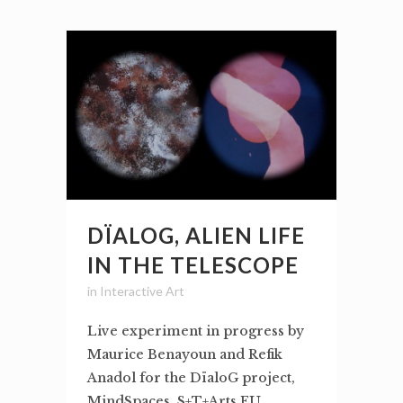
DÏALOG, ALIEN LIFE
IN THE TELESCOPE
in
Interactive Art
Live experiment in progress by
Maurice Benayoun and Refik
Anadol for the DïaloG project,
MindSpaces, S+T+Arts EU