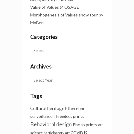
Value of Values @ OSAGE
Morphogenesis of Values show tour by
MoBen
Categories
Archives
Tags
Cultural heritage
Ethereum
surveillance
prints
Threedees
Behavioral design
Photo prints
art
science
participatory art
COVID19