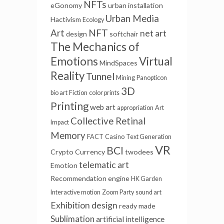
NFTs
eGonomy
urban installation
Urban Media
Hactivism
Ecology
NFT
Art
net art
design
softchair
The Mechanics of
Emotions
Virtual
MindSpaces
Reality
Tunnel
Mining
Panopticon
3D
bio art
Fiction
color prints
Printing
web art
appropriation
Art
Collective Retinal
Impact
Memory
FACT
Casino
Text Generation
VR
BCI
Crypto Currency
twodees
telematic art
Emotion
Recommendation engine
HK Garden
Interactive motion
Zoom Party
sound art
Exhibition design
ready made
Sublimation
artificial intelligence