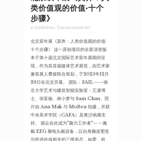
类价值观的价值·十个
步骤》
in
Exhibition
,
Transactional Art
北京双年展《莫奔：人类价值观的价值·
十个步骤》 这一原创项目的全新演变版
本于第十届北京国际艺术双年展期间呈
现，作为其首届媒体艺术展览，由艺术家
兼策展人费俊联合策划，于2025年12月
29日在北京开幕。 团队：3AIL——南
京大学艺术与建筑智能实验室：王潇博
士、张富杨、林小梦与 Sam Chan。照
片由 Ann Mak 与 MoBen 拍摄，并获
中央美术学院（CAFA）及奥沙画廊支
持。 观众在此成为"脑力工作者"——佩
戴 EEG 脑电头戴设备，以自身脑波塑造
与所选价值相关的三维形态，如爱、权