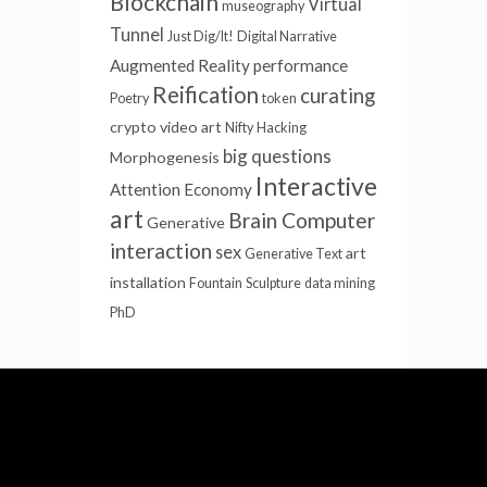
Blockchain
Virtual
museography
Tunnel
Just Dig/It!
Digital Narrative
Augmented Reality
performance
Reification
curating
Poetry
token
crypto
video art
Nifty
Hacking
big questions
Morphogenesis
Interactive
Attention Economy
art
Brain Computer
Generative
interaction
sex
art
Generative Text
installation
Fountain
Sculpture
data mining
PhD