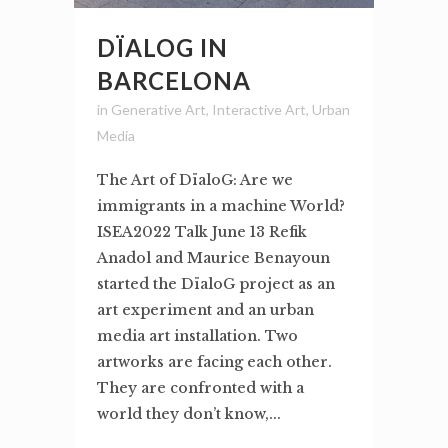
DÏALOG IN
BARCELONA
in
Generative Art
,
Interactive Art
,
Urban
Media
The Art of DïaloG: Are we
immigrants in a machine World?
ISEA2022 Talk June 13 Refik
Anadol and Maurice Benayoun
started the DïaloG project as an
art experiment and an urban
media art installation. Two
artworks are facing each other.
They are confronted with a
world they don’t know,...