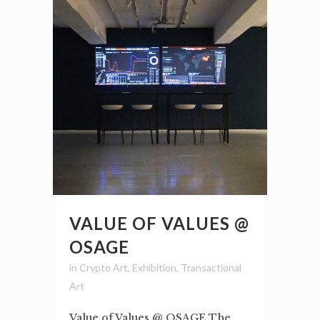
VALUE OF VALUES @
OSAGE
in
Crypto Art
,
Exhibition
,
Transactional
Art
Value of Values @ OSAGE The