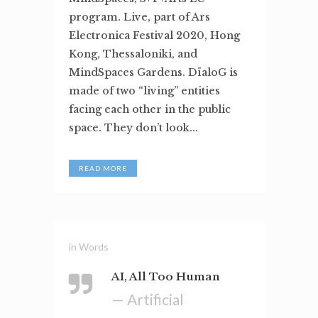
program. Live, part of Ars
Electronica Festival 2020, Hong
Kong, Thessaloniki, and
MindSpaces Gardens. DïaloG is
made of two “living” entities
facing each other in the public
space. They don’t look...
READ MORE
in
Words
AI, All Too Human
— Artificial