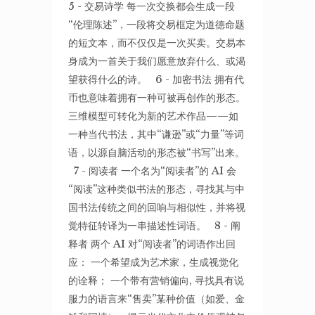
5 - 交易诗学 每一次交换都会生成一段
“伦理陈述”，一段将交易框定为道德命题
的短文本，而不仅仅是一次买卖。交易本
身成为一首关于我们愿意放弃什么、或渴
望获得什么的诗。 6 - 加密书法 拥有代
币也意味着拥有一种可被再创作的形态。
三维模型可转化为新的艺术作品——如
一种当代书法，其中“谦逊”或“力量”等词
语，以源自脑活动的形态被“书写”出来。
7 - 阅读者 一个名为“阅读者”的 AI 会
“阅读”这种类似书法的形态，寻找其与中
国书法传统之间的回响与相似性，并将视
觉特征转译为一串描述性词语。 8 - 阐
释者 两个 AI 对“阅读者”的词语作出回
应： 一个希望成为艺术家，生成视觉化
的诠释； 一个带有营销偏向, 寻找具有说
服力的语言来“售卖”某种价值（如爱、金