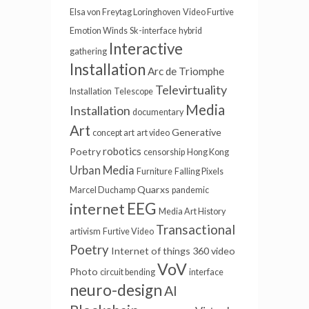
Elsa von Freytag Loringhoven
Video Furtive
Emotion Winds
Sk-interface
hybrid
Interactive
gathering
Installation
Arc de Triomphe
Televirtuality
Installation
Telescope
Media
Installation
documentary
Art
Generative
concept art
art video
robotics
Poetry
censorship
Hong Kong
Urban Media
Furniture
Falling Pixels
Quarxs
Marcel Duchamp
pandemic
EEG
internet
Media Art History
Transactional
artivism
Furtive Video
Poetry
Internet of things
360 video
VoV
Photo
circuit bending
interface
neuro-design
AI