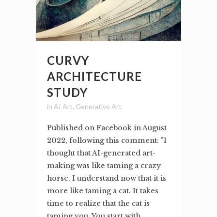
CURVY
ARCHITECTURE
STUDY
in
AI Art
,
Generative Art
Published on Facebook in August
2022, following this comment: "I
thought that AI-generated art-
making was like taming a crazy
horse. I understand now that it is
more like taming a cat. It takes
time to realize that the cat is
taming you. You start with