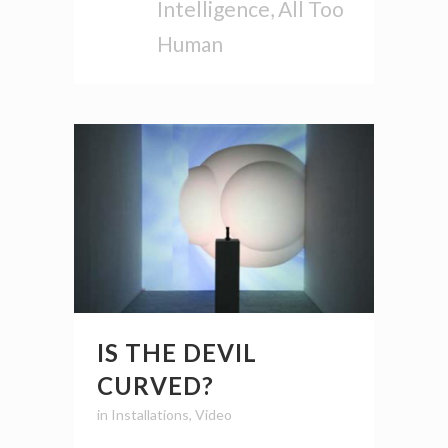
Intelligence, All Too
Human
IS THE DEVIL
CURVED?
in
Installations
,
Video