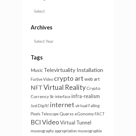
Categories
Archives
Tags
Televirtuality Installation
Music
crypto art
web art
Furtive Video
Virtual Reality
NFT
Crypto
infra-realism
Currency
Sk-interface
internet
virtual
Just Dig/It!
Falling
Quarxs
eGonomy
Pixels
Telescope
FACT
BCI
Video
Virtual Tunnel
museography
appropriation
museographie