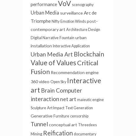
VoV
performance
scenography
Urban Media
Arc de
surveillance
Triomphe
post-
Nifty
Emotion Winds
contemporary art
Architecture Design
urban
Digital Narrative
Fountain
installation
Interactive Application
Blockchain
Urban Media Art
Value of Values
Critical
Fusion
Recommendation engine
Interactive
360 video
Open Sky
art
Brain Computer
interaction
net art
maieutic engine
Sculpture
Art Impact
Text Generation
Generative
Furniture
censorship
Tunnel
conceptual art
Threedees
Reification