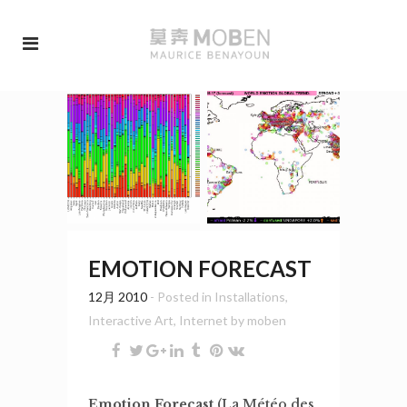
EMOTION FORECAST
12月 2010
- Posted in
Installations
,
Interactive Art
,
Internet
by
moben
Emotion Forecast
(La Météo des