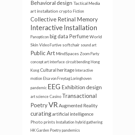
Behavioral design
Tactical Media
art installation
crypto
Fiction
Collective Retinal Memory
Interactive Installation
big data
Perfume
World
Panopticon
Skin
softchair
Video Furtive
sound art
Public Art
MindSpaces
Zoom Party
concept art
interface
circuit bending
Hong
Cultural heritage
Kong
Interactive
motion
Elsa von Freytag Loringhoven
EEG
Exhibition design
pandemic
Transactional
art science
Casino
VR
Poetry
Augmented Reality
curating
artificial intelligence
Photo prints
Installation
hybrid gathering
HK Garden
Poetry
pandemics