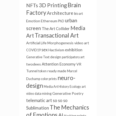
Mining
documentary
Brain
3D Printing
NFTs
Factory
Architecture
bio art
urban
Emotion
Ethereum
PhD
Media
screen
The Art Collider
Transactional Art
Art
Artificial Life
Morphogenesis
video art
sex
exhibition
Hactivism
COVID19
design
Generative Text
participatory art
Attention Economy
twodees
VR
Tunnel
ready made
token
Marcel
neuro-
Duchamp
color prints
design
Media Art History
Ecology
art
Generative Poetry
video
data mining
telematic art
so so so
The Mechanics
Sublimation