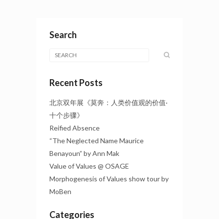
Search
Recent Posts
北京双年展《莫奔：人类价值观的价值·
十个步骤》
Reified Absence
“The Neglected Name Maurice
Benayoun” by Ann Mak
Value of Values @ OSAGE
Morphogenesis of Values show tour by
MoBen