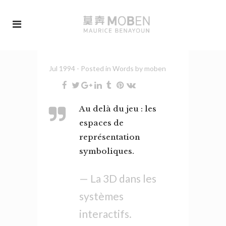
Jul 1994
- Posted in
Words
by
moben
Au delà du jeu : les
espaces de
représentation
symboliques.
— La 3D dans les
systèmes
interactifs.