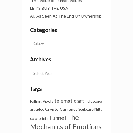
The Value of Human Values
LET’S BUY THE USA!
AI, As Seen At The End Of Ownership
Categories
Archives
Tags
telematic art
Falling Pixels
Telescope
Crypto Currency
art video
Sculpture
Nifty
The
Tunnel
color prints
Mechanics of Emotions